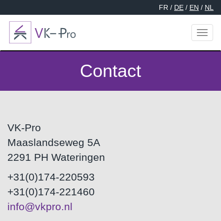
FR /
DE
/
EN
/
NL
Toggl
naviga
Contact
VK-Pro
Maaslandseweg 5A
2291 PH Wateringen
+31(0)174-220593
+31(0)174-221460
info@vkpro.nl