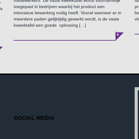
medewerkers. De vaste kweektafel wordt voornamelijk
ta
s
toegepast in bedrijven waarbij het product een
pr
ma
intensieve bewerking nodig heeft. Vooral wanneer er in
be
meerdere paden gelijktijdig gewerkt wordt, is de vaste
v
kweektafel een goede oplossing […]
SOCIAL MEDIA