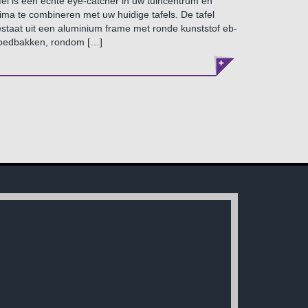
fel is een echte eye-catcher in uw tuincentrum en
ima te combineren met uw huidige tafels. De tafel
staat uit een aluminium frame met ronde kunststof eb-
loedbakken, rondom […]