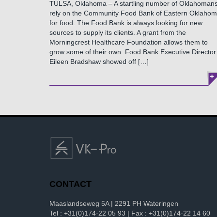
TULSA, Oklahoma – A startling number of Oklahoman
rely on the Community Food Bank of Eastern Oklaho
for food. The Food Bank is always looking for new
sources to supply its clients. A grant from the
Morningcrest Healthcare Foundation allows them to
grow some of their own. Food Bank Executive Director
Eileen Bradshaw showed off […]
CONTACT
Maaslandseweg 5A | 2291 PH Wateringen
Tel : +31(0)174-22 05 93 | Fax : +31(0)174-22 14 60