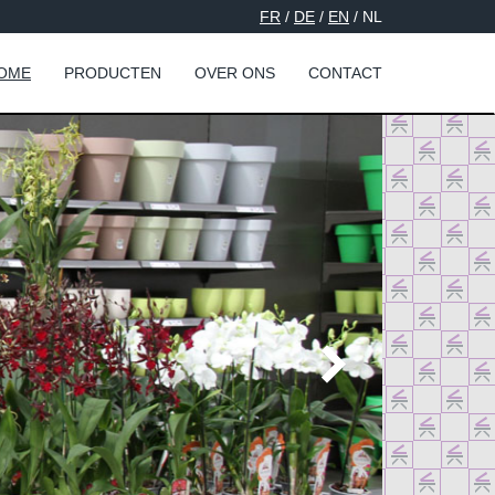
FR
/
DE
/
EN
/ NL
OME
PRODUCTEN
OVER ONS
CONTACT