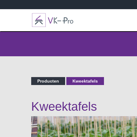
Producten
Kweektafels
Kweektafels