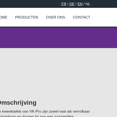
FR
/
DE
/
EN
/ NL
OME
PRODUCTEN
OVER ONS
CONTACT
mschrijving
 kweektafels van VK-Pro zijn zowel vast als verrolbaar
rkrijgbaar en dragen bij aan een aanzienlijke