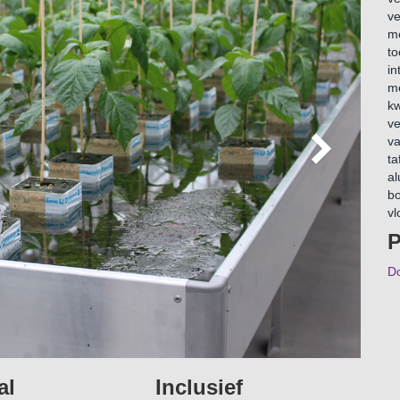
ve
me
to
in
me
kw
ve
va
ta
al
bo
v
P
D
al
Inclusief