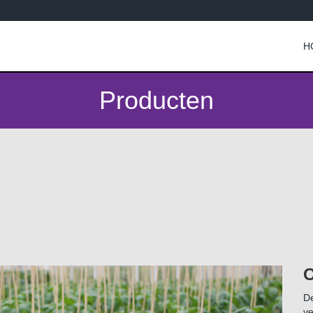
H
Producten
O
De
ve