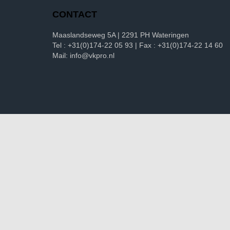
CONTACT
Maaslandseweg 5A | 2291 PH Wateringen
Tel : +31(0)174-22 05 93 | Fax : +31(0)174-22 14 60
Mail: info@vkpro.nl