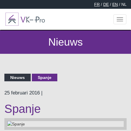
FR
/
DE
/
EN
/ NL
Toggl
naviga
Nieuws
Nieuws
Spanje
25 februari 2016 |
Spanje